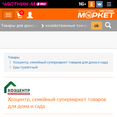
>
16+
Togg
navig
0
Toggle
navigation
Товары для дома и офиса (115)
хозяйственные товары (36)
‹
›
Товары
Хозцентр, семейный супермаркет товаров для дома и сада
Ерш туалетный
Хозцентр, семейный супермаркет товаров
для дома и сада