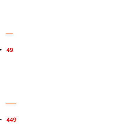
49
449