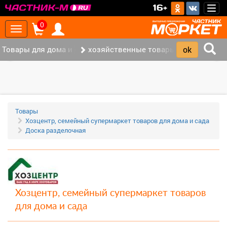
>
16+
Togg
navig
0
Toggle
navigation
Товары для дома и офиса (115)
хозяйственные товары (36)
‹
›
Товары
Хозцентр, семейный супермаркет товаров для дома и сада
Доска разделочная
Хозцентр, семейный супермаркет товаров
для дома и сада