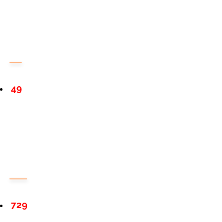
49
729