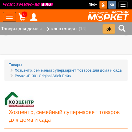
>
16+
Togg
navig
0
Toggle
navigation
Товары для дома и офиса (117)
канцтовары (13)
‹
›
Товары
Хозцентр, семейный супермаркет товаров для дома и сада
Ручка «R-301 Original Stick ErKr»
Хозцентр, семейный супермаркет товаров
для дома и сада