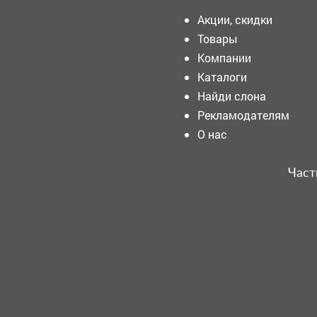
Акции, скидки
Товары
Компании
В Новокузнецке прошел III
Многожанровый
Каталоги
конкурсный проект
Найди слона
Сибирского региона
«Конкурс АРТ».
Рекламодателям
Кузнецкий Алатау точка
О нас
притяжения не только для
семейных прогулок, но и
для творческих людей со
Част
всего Кузбасса.
Какой будет погода в
Новокузнецке в четверг, 30
июля?
Пьяный кемеровчанин
вырвал с корнем ёлку возле
ТЦ – хотел сделать приятно