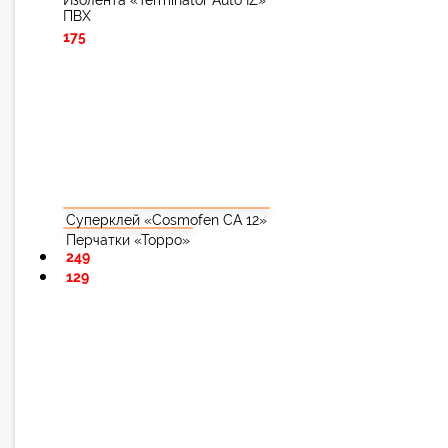
Изолента «Terminator Auto IZ»
ПВХ
175
Суперклей «Cosmofen CA 12»
Перчатки «Торро»
249
129