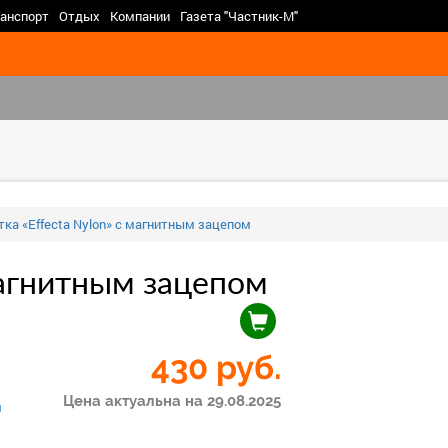
>
анспорт
Отдых
Компании
Газета "Частник-М"
тка «Effecta Nylon» с магнитным зацепом
 магнитным зацепом
430
руб.
Цена актуальна на 29.08.2025
м