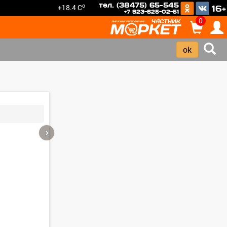
тел. (38475) 65-545
o
+18.4 C
16+
+7 923-625-02-51
0
›