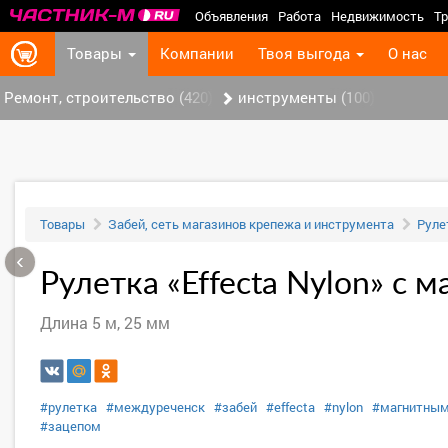
Объявления
Работа
Недвижимость
Тр
Товары
Компании
Твоя выгода
О нас
Ремонт, строительство (420)
инструменты (100)
Товары
Забей, сеть магазинов крепежа и инструмента
Руле
‹
Рулетка «Effecta Nylon» с
Длина 5 м, 25 мм
#рулетка
#междуреченск
#забей
#effecta
#nylon
#магнитны
#зацепом