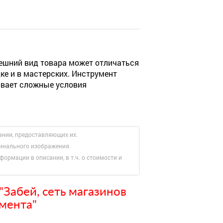
ешний вид товара может отличаться
ке и в мастерских. Инструмент
ивает сложные условия
ании, предоставляющих их.
гинального изображения.
формации в описании, в т.ч. о стоимости и
Забей, сеть магазинов
мента"