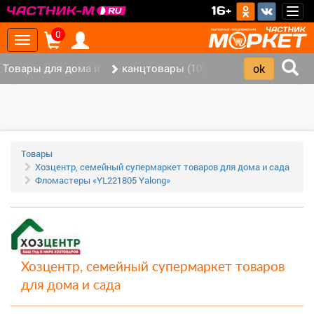
>
16+
Togg
navig
0
Toggle
navigation
Товары для дома и офиса (115)
канцтовары (10)
‹
›
Товары
Хозцентр, семейный супермаркет товаров для дома и сада
Фломастеры «YL221805 Yalong»
Хозцентр, семейный супермаркет товаров
для дома и сада