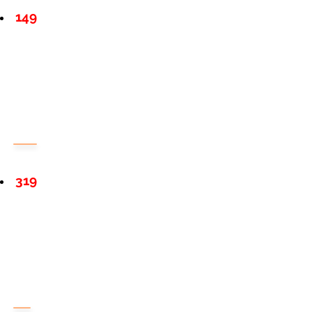
149
319