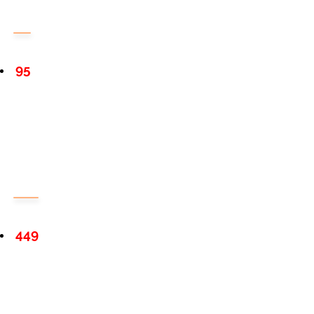
95
449