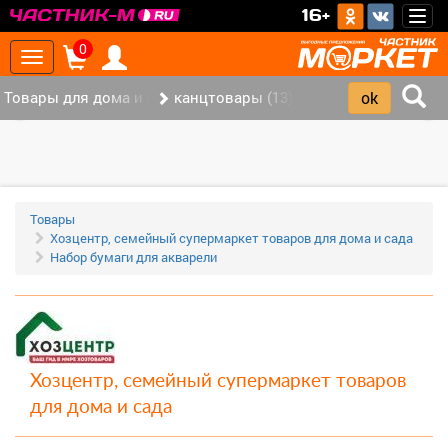
>
16+
Togg
navig
0
Toggle
navigation
Товары для дома и офиса (117)
канцтовары (13)
‹
›
Товары
Хозцентр, семейный супермаркет товаров для дома и сада
Набор бумаги для акварели
Хозцентр, семейный супермаркет товаров
для дома и сада