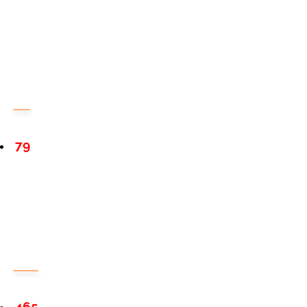
79
465