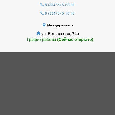
8 (38475) 5-22-33
8 (38475) 5-10-40
Междуреченск
ул. Вокзальная, 74а
График работы
(Сейчас открыто)
НОВОСТИ
Включили молодых родителей в число
пользователей пунктов проката вещей
для новорожденных.
️С 1 августа 2026 года изменится время
первого рейса автобуса № 105
«Новокузнецк - Осиновое Плёсо».