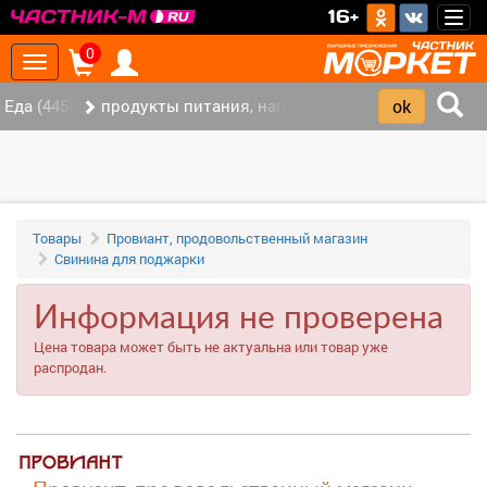
>
16+
Togg
navig
0
Toggle
navigation
Еда (445)
продукты питания, напитки (337)
Товары
Провиант, продовольственный магазин
Свинина для поджарки
Информация не проверена
Цена товара может быть не актуальна или товар уже
распродан.