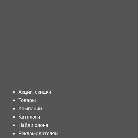
ТРЕБУЕТСЯ - УЧИТЕЛЬ-ЛОГОПЕД Требования к кандидату:
Образование: Высшее образование...
ТРЕБУЕТСЯ - ПОДСОБНЫЙ рабочий Требования к
кандидату: ...
Подать объявление
Акции, скидки
Товары
Компании
Каталоги
Найди слона
Рекламодателям