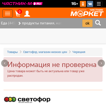
>
16+
Togg
navig
0
Toggle
navigation
Еда (445)
продукты питания, напитки (337)
Товары
Светофор, магазин низких цен
Черешня
‹
›
Информация не проверена
Цена товара может быть не актуальна или товар уже
распродан.