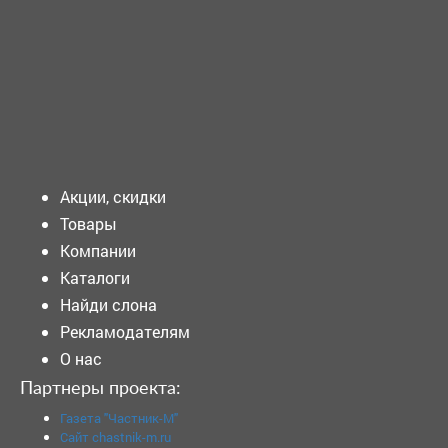
ТРЕБУЕТСЯ - ФЕЛЬДШЕР Требования к кандидату:
Образование: Среднее профессиональное...
Подать объявление
Акции, скидки
Товары
Компании
Каталоги
Найди слона
Рекламодателям
О нас
Партнеры проекта:
Газета "Частник-М"
Сайт chastnik-m.ru