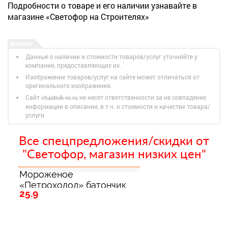
Подробности о товаре и его наличии узнавайте в
магазине «Светофор на Строителях»
Данные о наличии и стоимости товаров/услуг уточняйте у
компании, предоставляющих их.
Изображение товаров/услуг на сайте может отличаться от
оригинального изображения.
Сайт
не несет ответственности за не совпадение
chastnik-m.ru
информации в описании, в т.ч. о стоимости и качестве товара/
услуги.
Все спецпредложения/скидки от
"Светофор, магазин низких цен"
Мороженое
«Петрохолод» батончик
25.9
сливочный