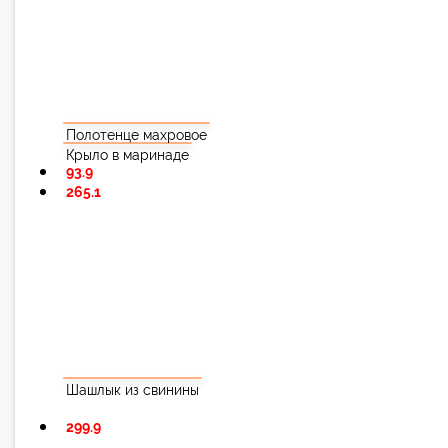
Полотенце махровое
Крыло в маринаде
93.9
265.1
Шашлык из свинины
299.9