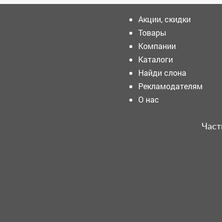
Акции, скидки
Товары
Компании
Число шахтёров,
строителей, врачей и
Каталоги
учителей в Кузбассе летит
Найди слона
вниз
Рекламодателям
️ Акция «Вера и
О нас
Милосердие»: помогаем
тем, кто защищает Родину!
Част
Музыка, как стихия. Рок
фестиваль «Живая вода»
собрал Сибирь под
открытым небом.
Тяжелая атлетика - один из
старейших олимпийских
видов спорта, в основе
которого лежат сила,