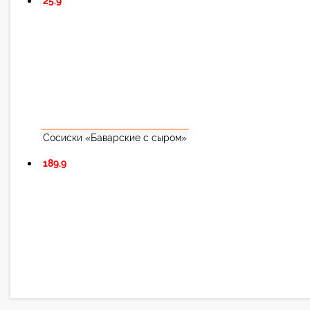
25.9
Сосиски «Баварские с сыром»
189.9