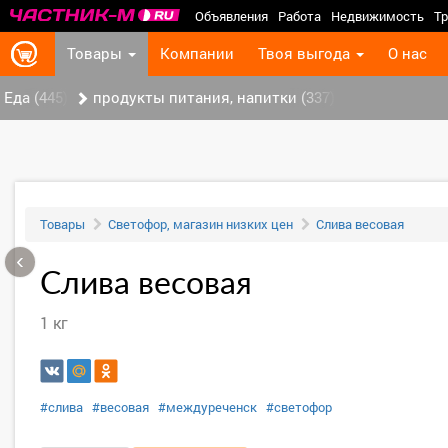
Объявления
Работа
Недвижимость
Тр
Товары
Компании
Твоя выгода
О нас
Еда (445)
продукты питания, напитки (337)
Товары
Светофор, магазин низких цен
Слива весовая
‹
Слива весовая
1 кг
#слива
#весовая
#междуреченск
#светофор