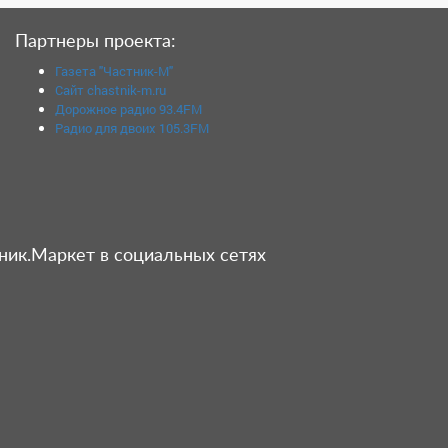
Партнеры проекта:
Газета "Частник-М"
Сайт chastnik-m.ru
Дорожное радио 93.4FM
Радио для двоих 105.3FM
ник.Маркет в социальных сетях