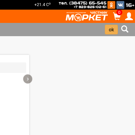
тел. (38475) 65-545
o
+21.4 C
16+
+7 923-625-02-51
0
›
Зарегистрироватья.