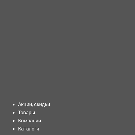
ТРЕБУЕТСЯ - ИНЖЕНЕР по организации эксплуатации и
ремонту зданий и сооружений...
ТРЕБУЕТСЯ - ПОДСОБНЫЙ рабочий Требования к
кандидату: ...
Подать объявление
Акции, скидки
Товары
Компании
Каталоги