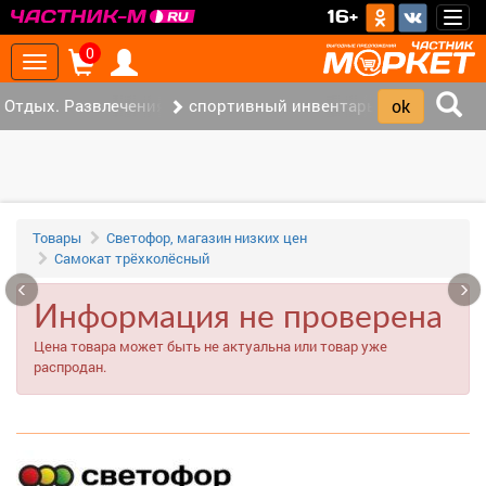
>
16+
Togg
navig
0
Toggle
navigation
Отдых. Развлечения. Спорт. (32)
спортивный инвентарь (2)
Товары
Светофор, магазин низких цен
Самокат трёхколёсный
‹
›
Информация не проверена
Цена товара может быть не актуальна или товар уже
распродан.