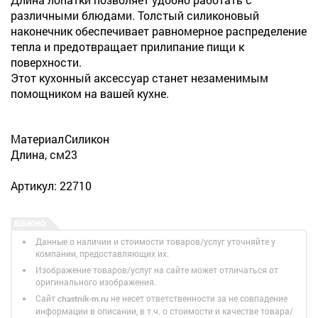
различными блюдами. Толстый силиконовый
наконечник обеспечивает равномерное распределение
тепла и предотвращает прилипание пищи к
поверхности.
Этот кухонный аксессуар станет незаменимым
помощником на вашей кухне.
Материал
Силикон
Длина, см
23
Артикул: 22710
Данные о наличии и стоимости товаров/услуг уточняйте у
компании, предоставляющих их.
Изображение товаров/услуг на сайте может отличаться от
оригинального изображения.
Сайт
не несет ответственности за не совпадение
chastnik-m.ru
информации в описании, в т.ч. о стоимости и качестве товара/