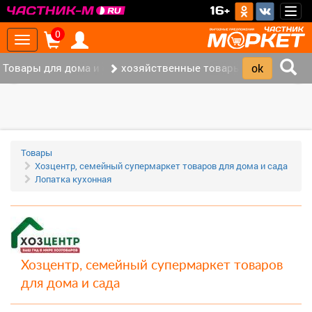
>
16+
Togg
navig
0
Toggle
navigation
Товары для дома и офиса (117)
хозяйственные товары (37)
‹
›
Товары
Хозцентр, семейный супермаркет товаров для дома и сада
Лопатка кухонная
Хозцентр, семейный супермаркет товаров
для дома и сада