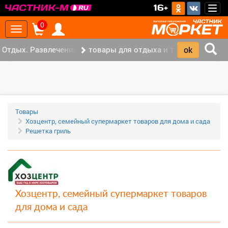
>
16+
Togg
navig
0
Toggle
navigation
Отдых. Развлечения. Спорт. (32)
товары для отдыха и туризма (19)
‹
›
Товары
Хозцентр, семейный супермаркет товаров для дома и сада
Решетка гриль
Хозцентр, семейный супермаркет товаров
для дома и сада