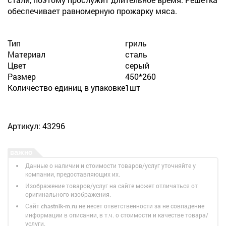
обеспечивает равномерную прожарку мяса.
Тип
гриль
Материал
сталь
Цвет
серый
Размер
450*260
Количество единиц в упаковке
1шт
Артикул: 43296
Данные о наличии и стоимости товаров/услуг уточняйте у
компании, предоставляющих их.
Изображение товаров/услуг на сайте может отличаться от
оригинального изображения.
Сайт
не несет ответственности за не совпадение
chastnik-m.ru
информации в описании, в т.ч. о стоимости и качестве товара/
услуги.