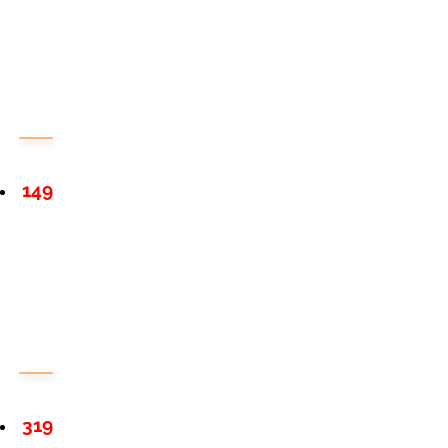
149
319