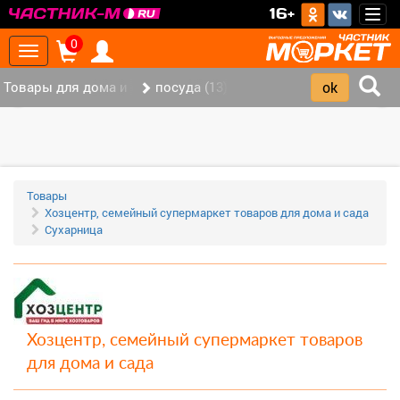
>
16+
Togg
navig
0
Toggle
navigation
Товары для дома и офиса (115)
посуда (13)
‹
›
Товары
Хозцентр, семейный супермаркет товаров для дома и сада
Сухарница
Хозцентр, семейный супермаркет товаров
для дома и сада