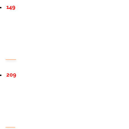
149
209