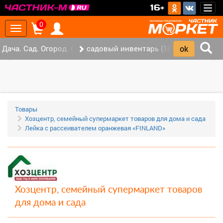
>
16+
Togg
navig
0
Toggle
navigation
Дача. Сад. Огород. (147)
садовый инвентарь (18)
‹
›
Товары
Хозцентр, семейный супермаркет товаров для дома и сада
Лейка с рассеивателем оранжевая «FINLAND»
Хозцентр, семейный супермаркет товаров
для дома и сада