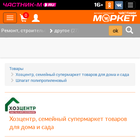
>
16+
Togg
navig
0
Toggle
navigation
Ремонт, строительство (420)
другое (27)
‹
›
Товары
Хозцентр, семейный супермаркет товаров для дома и сада
Шпагат полипропиленовый
Хозцентр, семейный супермаркет товаров
для дома и сада