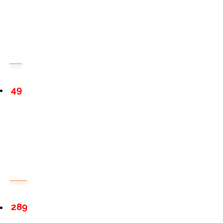
49
289