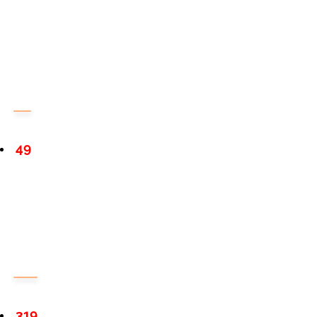
49
319