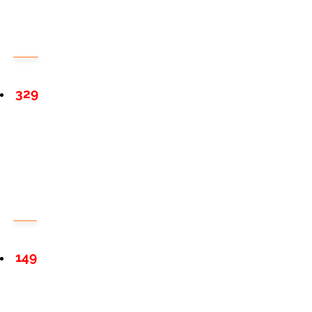
329
149