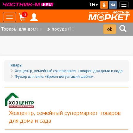
>
16+
Togg
navig
0
Toggle
navigation
Товары для дома и офиса (117)
посуда (13)
‹
›
Товары
Хозцентр, семейный супермаркет товаров для дома и сада
Фужер для вина «Время дегустаций шабли»
Хозцентр, семейный супермаркет товаров
для дома и сада