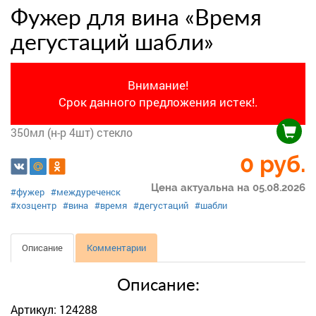
Фужер для вина «Время
дегустаций шабли»
Внимание!
Срок данного предложения истек!.
350мл (н-р 4шт) стекло
0 руб.
Цена актуальна на 05.08.2026
#фужер
#междуреченск
#хозцентр
#вина
#время
#дегустаций
#шабли
Описание
Комментарии
Описание:
Артикул: 124288