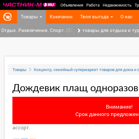
Объявления
Работа
Недвижимость
Тр
Товары
Компании
Твоя выгода
О нас
Отдых. Развлечения. Спорт. (31)
товары для отдыха и тур
‹
Товары
Хозцентр, семейный супермаркет товаров для дома и 
Дождевик плащ одноразов
Внимание!
Срок данного предложени
ассорт.