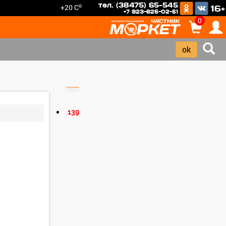
тел. (38475) 65-545
o
+20 C
16+
+7 923-625-02-51
0
›
139