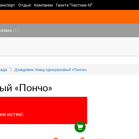
>
анспорт
Отдых
Компании
Газета "Частник-М"
изма (18)
сада
Дождевик плащ одноразовый «Пончо»
ый «Пончо»
я истек!.