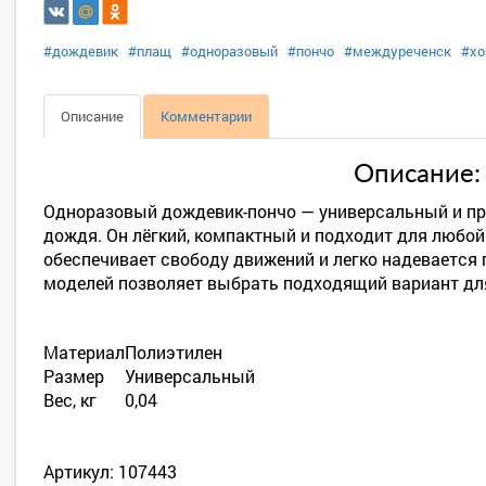
#дождевик
#плащ
#одноразовый
#пончо
#междуреченск
#хо
Описание
Комментарии
Описание:
Одноразовый дождевик-пончо — универсальный и пр
дождя. Он лёгкий, компактный и подходит для любо
обеспечивает свободу движений и легко надевается
моделей позволяет выбрать подходящий вариант дл
Материал
Полиэтилен
Размер
Универсальный
Вес, кг
0,04
Артикул: 107443