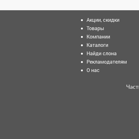
Акции, скидки
Товары
Компании
Мошенники продолжают
использовать актуальные
Каталоги
темы для обмана граждан.
Найди слона
Рекламодателям
Угроза жизни: 4 шахты в
О нас
Кузбассе остановлены из-за
нарушений
Част
День воздушно-десантных
войск отметили накануне.
Внимание! Помогите найти
человека!