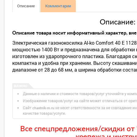
Описание
Комментарии
Описание:
Описание товара носит информативный характер, вне
Электрическая газонокосилка Al-ko Comfort 40 E 11
мощностью 1400 Вт и предназначена для обработки 
изготовлен из ударопрочного пластика. Благодаря с
компактна и удобна при хранении. Высоту скашиван
диапазоне от 28 до 68 мм, а ширина обработки соста
Данные о наличии и стоимости товаров/услуг уточняйте у комп
Изображение товаров/услуг на сайте может отличаться от ори
Сайт
не несет ответственности за не совпадение ин
chastnik-m.ru
качестве товара/услуги.
Все спецпредложения/скидки от "