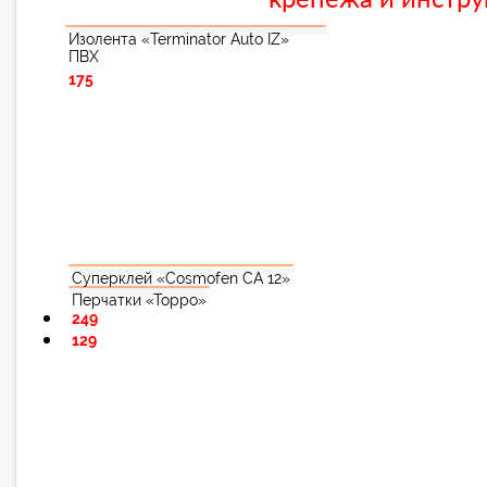
крепежа и инстру
Изолента «Terminator Auto IZ»
ПВХ
175
Суперклей «Cosmofen CA 12»
Перчатки «Торро»
249
129