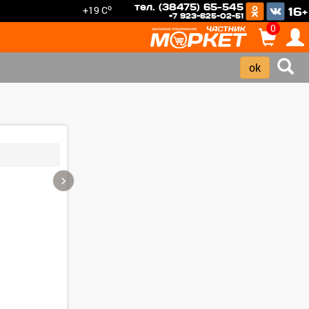
тел. (38475) 65-545
o
+19 C
16+
+7 923-625-02-51
0
›