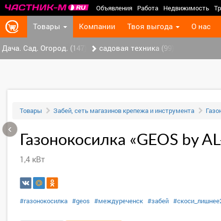
Объявления
Работа
Недвижимость
Тр
Товары
Компании
Твоя выгода
О нас
Дача. Сад. Огород. (147)
садовая техника (99)
Товары
Забей, сеть магазинов крепежа и инструмента
Газо
‹
Газонокосилка «GEOS by AL
1,4 кВт
#газонокосилка
#geos
#междуреченск
#забей
#скоси_лишнее