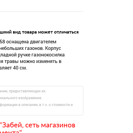
шний вид товара может отличаться
2858 оснащена двигателем
небольших газонов. Корпус
кладной ручке газонокосилка
ия травы можно изменять в
вляет 40 см.
ании, предоставляющих их.
гинального изображения.
формации в описании, в т.ч. о стоимости и
Забей, сеть магазинов