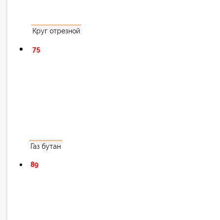
Круг отрезной
75
Газ бутан
89