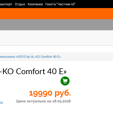
>
анспорт
Отдых
Компании
Газета "Частник-М"
нокосилка «GEOS by AL-KO Comfort 40 E»
-KO Comfort 40 E»
19990
руб.
Цена актуальна на 18.05.2026
26