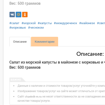
Вес: 500 граммов
#салат
#морской
#капусты
#междуреченск
#майонезе
#све
#морковью
#чесноком
Описание
Комментарии
Описание:
Салат из морской капусты в майонезе с морковью и
Вес: 500 граммов
Данные о наличии и стоимости товаров/услуг уточняйте у комп
Изображение товаров/услуг на сайте может отличаться от ори
Сайт
не несет ответственности за не совпадение ин
chastnik-m.ru
качестве товара/услуги.