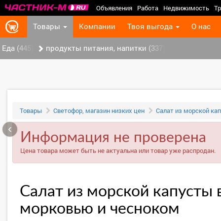
Объявления
Работа
Недвижимость
Тр
Товары
Компании
Твоя выгода
О нас
Еда (445)
продукты питания, напитки (337)
Товары
Светофор, магазин низких цен
Салат из морской ка
‹
Информация не проверена
Цена товара может быть не актуальна или товар уже распродан.
Салат из морской капусты 
морковью и чесноком