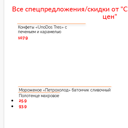
Все спецпредложения/скидки от "С
цен"
Конфеты «UnoDos Tres» с
печеньем и карамелью
107.9
Мороженое «Петрохолод» батончик сливочный
Полотенце махровое
25.9
93.9