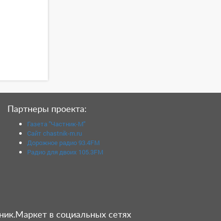
Партнеры проекта:
Газета "Частник-М"
Сайт chastnik-m.ru
Дорожное радио 93.4FM
Радио для двоих 105.3FM
ник.Маркет в социальных сетях