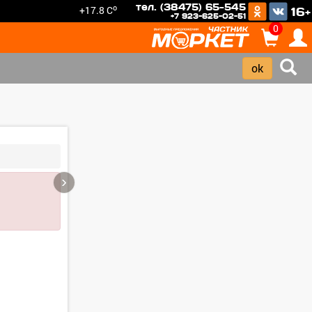
тел. (38475) 65-545
o
+17.8 C
16+
+7 923-625-02-51
0
›
Зарегистрироватья.