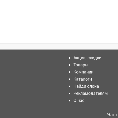
Акции, скидки
Товары
Компании
"Развлечением" кузбасских
подростков
Каталоги
заинтересовались
Найди слона
силовики: родителей
вызвали в полицию
Рекламодателям
Уже 4,3 тыс. кузбассовцев
О нас
получили выплаты из
пенсионных накоплений
Част