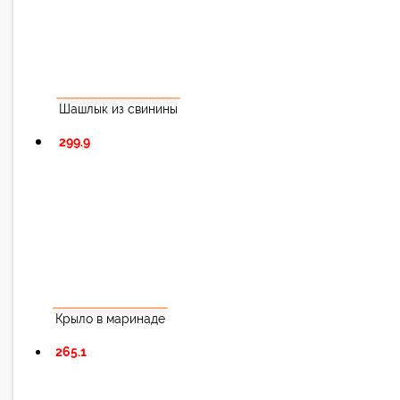
Шашлык из свинины
299.9
Крыло в маринаде
265.1