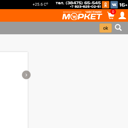
тел. (38475) 65-545
o
+25.6 C
16+
+7 923-625-02-51
0
›
Зарегистрироватья.