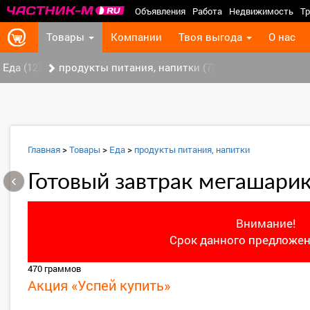
Объявления
Работа
Недвижимость
Тр
Товары
Компании
Твоя выгода
О нас
Еда (12)
продукты питания, напитки (7)
Главная
>
Товары
>
Еда
>
продукты питания, напитки
‹
Готовый завтрак мегашарик
Внимание!
Срок данного предложен
470 граммов
Акция «Успей купить»