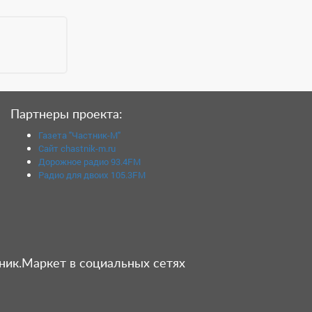
Партнеры проекта:
Газета "Частник-М"
Сайт chastnik-m.ru
Дорожное радио 93.4FM
Радио для двоих 105.3FM
ник.Маркет в социальных сетях