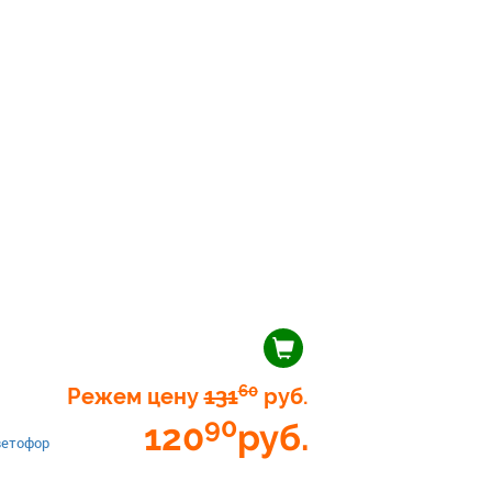
60
Режем цену
131
руб.
90
120
руб.
ветофор