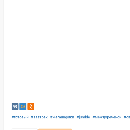
#готовый
#завтрак
#мегашарики
#jumble
#междуреченск
#с