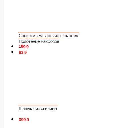
Сосиски «Баварские с сыром»
Полотенце махровое
189.9
93.9
Шашлык из свинины
299.9