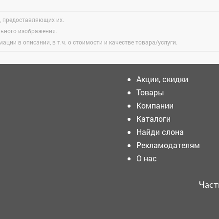
, предоставляющих их.
льного изображения.
ации в описании, в т.ч. о стоимости и качестве товара/услуги.
Акции, скидки
Товары
Компании
В Кузбассе за прошлый год
на 5,2% выросла
Каталоги
подростковая преступность
Найди слона
Рекламодателям
Горе-грабители не смогли
О нас
ограбить шахту в Кузбассе
из-за пустого бака
Част
Продолжаем помогать
нашим героям, ветеранам и