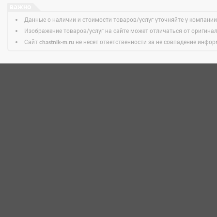
Данные о наличии и стоимости товаров/услуг уточняйте у компании
Изображение товаров/услуг на сайте может отличаться от оригина
Сайт
не несет ответственности за не совпадение информ
chastnik-m.ru
НОВОСТИ
Светофор, магазин низких цен
Междуреченск