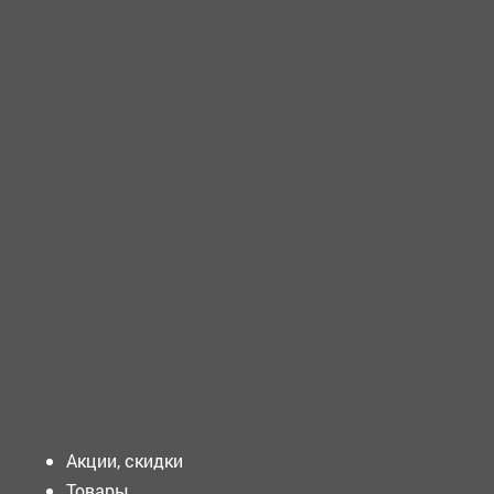
ТРЕБУЕТСЯ - ВОДИТЕЛЬ категория С Требования к
кандидату: ...
ТРЕБУЕТСЯ - ОПЕРАЦИОННАЯ медицинская сестра
Требования к кандидату: Образование:...
ТРЕБУЕТСЯ - ВРАЧ по общей гигиене Требования к
кандидату:...
Подать объявление
Акции, скидки
Товары