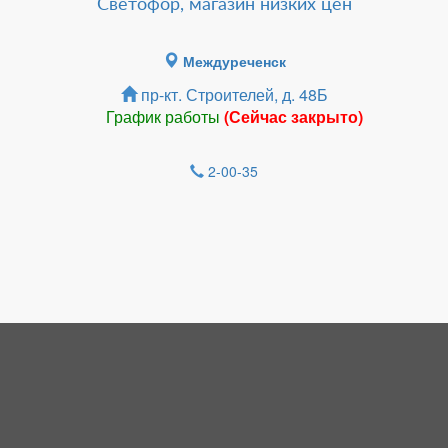
Светофор, магазин низких цен
Междуреченск
пр-кт. Строителей, д. 48Б
График работы
(Сейчас закрыто)
2-00-35
Зарегистрироватья.
НОВОСТИ
Работаем над снижением цен на
топливо.