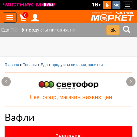
>
16+
Togg
navig
0
Toggle
navigation
Еда (12)
продукты питания, напитки (7)
Главная
>
Товары
>
Еда
>
продукты питания, напитки
‹
›
Светофор, магазин низких цен
Вафли
Внимание!