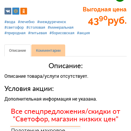
Выгодная цена
90
43
руб.
#вода
#лечебно
#междуреченск
#светофор
#столовая
#минеральная
#природная
#питьевая
#борисовская
#акция
Описание
Комментарии
Описание:
Описание товара/услуги отсутствует.
Условия акции:
Дополнительная информация не указана.
Все спецпредложения/скидки от
"Светофор, магазин низких цен"
Полотенце махровое