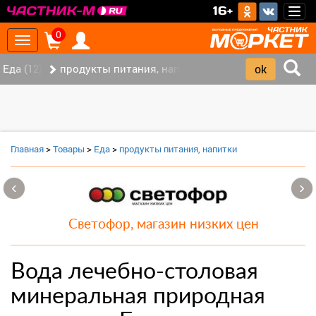
>
16+
Togg
navig
0
Toggle
navigation
Еда (12)
продукты питания, напитки (7)
Главная
>
Товары
>
Еда
>
продукты питания, напитки
‹
›
Светофор, магазин низких цен
Вода лечебно-столовая
минеральная природная