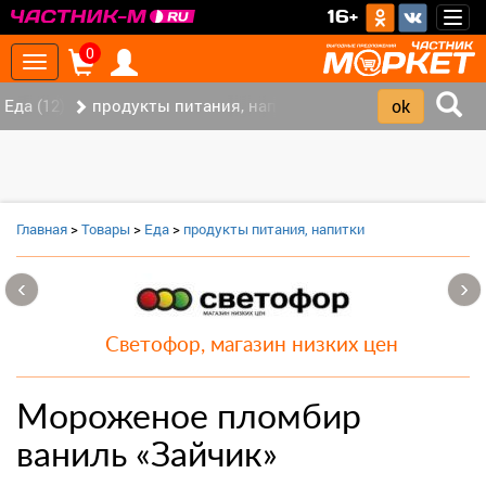
>
16+
Togg
navig
0
Toggle
navigation
Еда (12)
продукты питания, напитки (7)
Главная
>
Товары
>
Еда
>
продукты питания, напитки
‹
›
Светофор, магазин низких цен
Мороженое пломбир
ваниль «Зайчик»