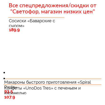
Все спецпредложения/скидки от
"Светофор, магазин низких цен"
Сосиски «Баварские с
сыром»
189.9
Макароны быстрого приготовления «Spiral
Pasta»
Конфеты «UnoDos Tres» с печеньем и
93.5
карамелью
107.9