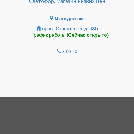
Светофор, магазин низких цен
Междуреченск
пр-кт. Строителей, д. 48Б
График работы
(Сейчас открыто)
2-00-35
Зарегистрироватья.
НОВОСТИ
Кемеровостат назвал среднюю зарплату
в Кузбассе за май - почти 89 тысяч