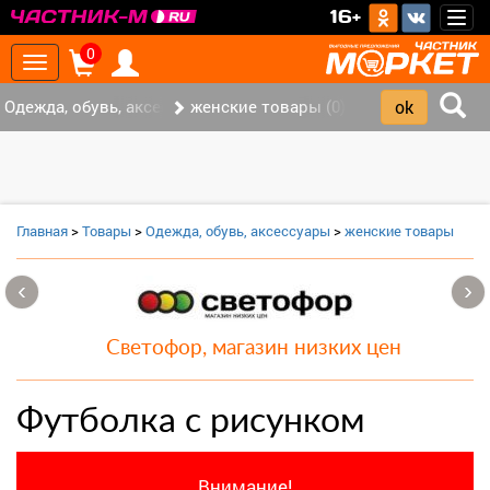
>
16+
Togg
navig
0
Toggle
navigation
Одежда, обувь, аксессуары (0)
женские товары (0)
Главная
>
Товары
>
Одежда, обувь, аксессуары
>
женские товары
‹
›
Светофор, магазин низких цен
Футболка с рисунком
Внимание!