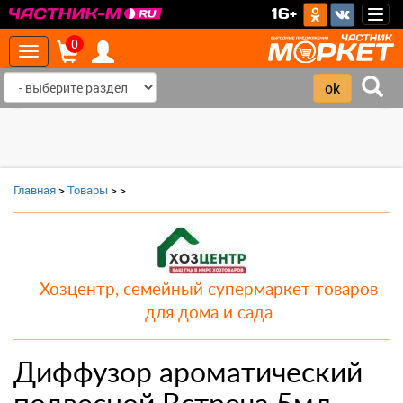
>
16+
Togg
navig
0
Toggle
navigation
‹
›
Главная
>
Товары
>
>
Хозцентр, семейный супермаркет товаров
для дома и сада
Диффузор ароматический