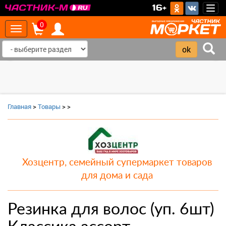
>
16+
Togg
navig
0
Toggle
navigation
‹
›
Главная
>
Товары
>
>
Хозцентр, семейный супермаркет товаров
для дома и сада
Резинка для волос (уп. 6шт)