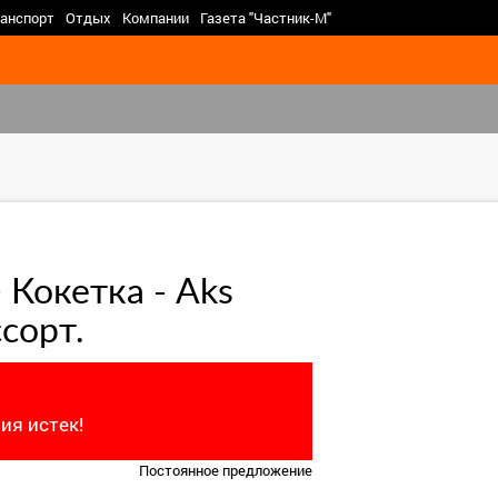
>
анспорт
Отдых
Компании
Газета "Частник-М"
 Кокетка - Aks
сорт.
ия истек!
Постоянное предложение