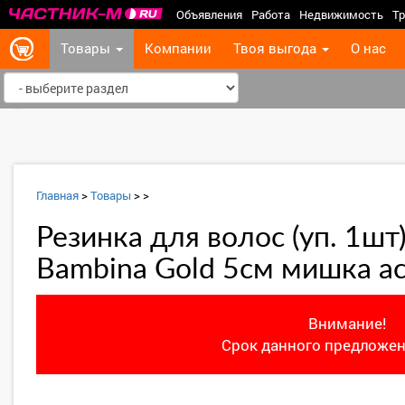
Объявления
Работа
Недвижимость
Тр
Товары
Компании
Твоя выгода
О нас
‹
Главная
>
Товары
>
>
Резинка для волос (уп. 1шт)
Bambina Gold 5см мишка ас
Внимание!
Срок данного предложен