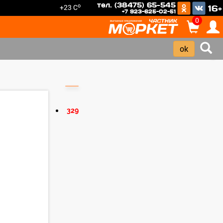
тел. (38475) 65-545
o
+23 C
16+
+7 923-625-02-51
0
›
329