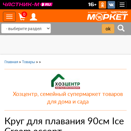
>
16+
Togg
navig
0
Toggle
navigation
‹
›
Главная
>
Товары
>
>
Хозцентр, семейный супермаркет товаров
для дома и сада
Круг для плавания 90см Ice