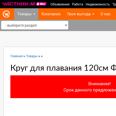
Объявления
Работа
Недвижимость
Тр
Товары
Компании
Твоя выгода
О нас
‹
Главная
>
Товары
>
>
Круг для плавания 120см 
Внимание!
Срок данного предложен