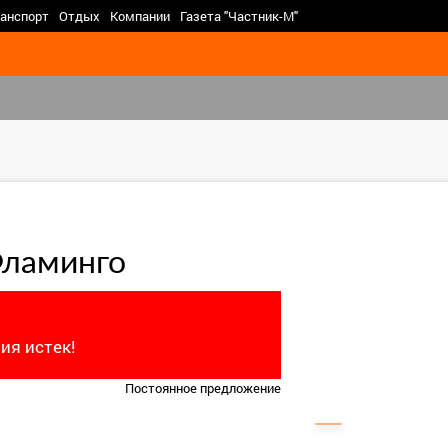
>
анспорт
Отдых
Компании
Газета "Частник-М"
Фламинго
ия истек!
Постоянное предложение