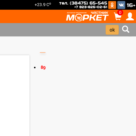
тел. (38475) 65-545
o
+23.9 C
16+
+7 923-625-02-51
0
›
89