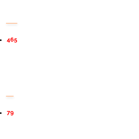
465
79