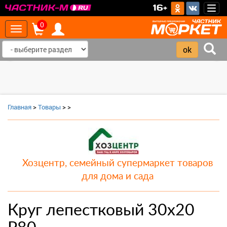
>
16+
Togg
navig
0
Toggle
navigation
‹
›
Главная
>
Товары
>
>
Хозцентр, семейный супермаркет товаров
для дома и сада
Круг лепестковый 30x20