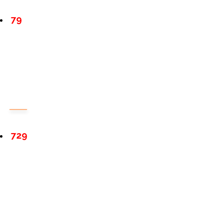
79
729