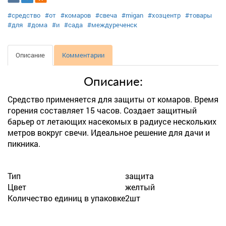
#средство
#от
#комаров
#свеча
#migan
#хозцентр
#товары
#для
#дома
#и
#сада
#междуреченск
Описание
Комментарии
Описание:
Средство применяется для защиты от комаров. Время
горения составляет 15 часов. Создает защитный
барьер от летающих насекомых в радиусе нескольких
метров вокруг свечи. Идеальное решение для дачи и
пикника.
Тип
защита
Цвет
желтый
Количество единиц в упаковке
2шт