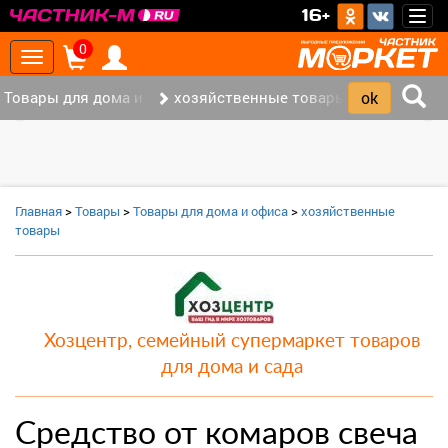
>
16+
Togg
navig
0
Toggle
navigation
Товары для дома и офиса (8)
хозяйственные товары (3)
‹
›
Главная
>
Товары
>
Товары для дома и офиса
>
хозяйственные
товары
Хозцентр, семейный супермаркет товаров
для дома и сада
Средство от комаров свеча