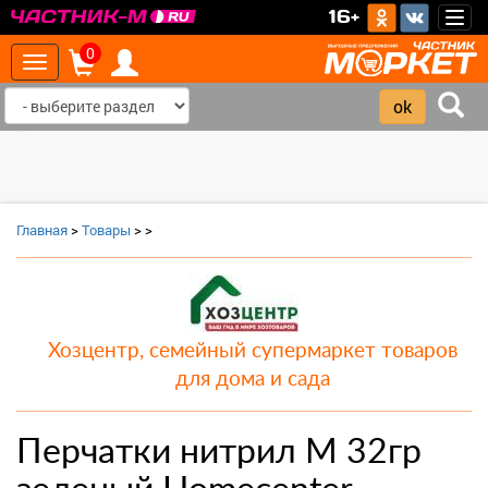
>
16+
Togg
navig
0
Toggle
navigation
‹
›
Главная
>
Товары
>
>
Хозцентр, семейный супермаркет товаров
для дома и сада
Перчатки нитрил M 32гр