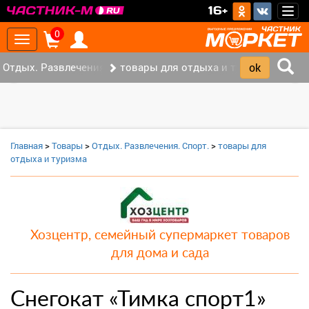
>
16+
Togg
navig
0
Toggle
navigation
Отдых. Развлечения. Спорт. (2)
товары для отдыха и туризма (1)
‹
›
Главная
>
Товары
>
Отдых. Развлечения. Спорт.
>
товары для
отдыха и туризма
Хозцентр, семейный супермаркет товаров
для дома и сада
Снегокат «Тимка спорт1»