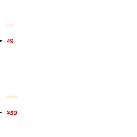
49
259