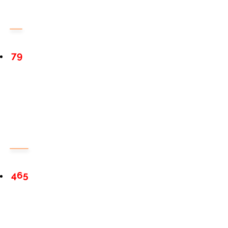
79
465