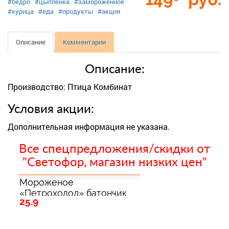
#бедро
#цыпленка
#замороженное
#курица
#еда
#продукты
#акция
Описание
Комментарии
Описание:
Производство: Птица Комбинат
Условия акции:
Дополнительная информация не указана.
Все спецпредложения/скидки от
"Светофор, магазин низких цен"
Мороженое
«Петрохолод» батончик
25.9
сливочный