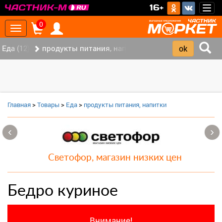
>
16+
Togg
navig
0
Toggle
navigation
Еда (12)
продукты питания, напитки (7)
Главная
>
Товары
>
Еда
>
продукты питания, напитки
‹
›
Светофор, магазин низких цен
Бедро куриное
Внимание!