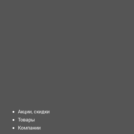
ТРЕБУЕТСЯ - ИНЖЕНЕР-ПРОЕКТИРОВЩИК Требования к
кандидату: Образование: Высшее образование...
ТРЕБУЕТСЯ - УЧИТЕЛЬ биологии Требования к кандидату:
Образование: Высшее...
ТРЕБУЕТСЯ - МЕДИЦИНСКАЯ сестра участковая
Требования к кандидату: Образование:...
Подать объявление
Акции, скидки
Товары
Компании