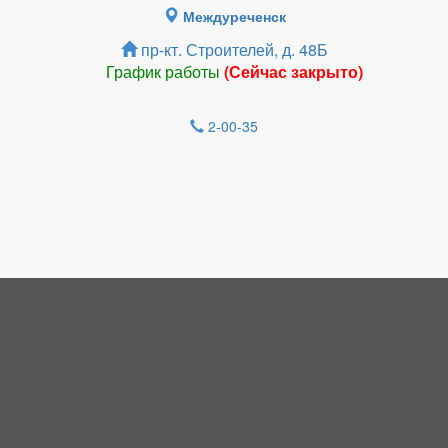
Междуреченск
пр-кт. Строителей, д. 48Б
График работы
(Сейчас закрыто)
2-00-35
Зарегистрироватья.
НОВОСТИ
Соблазн оказался сильнее: кузбассовец
совершил более 100 преступлений и
попался