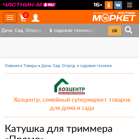
>
16+
Togg
navig
0
Toggle
navigation
Дача. Сад. Огород. (2)
садовая техника (1)
‹
›
Главная
>
Товары
>
Дача. Сад. Огород.
>
садовая техника
Хозцентр, семейный супермаркет товаров
для дома и сада
Катушка для триммера