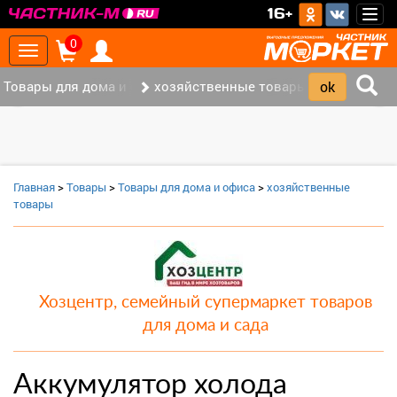
>
16+
Togg
navig
0
Toggle
navigation
Товары для дома и офиса (8)
хозяйственные товары (3)
‹
›
Главная
>
Товары
>
Товары для дома и офиса
>
хозяйственные
товары
Хозцентр, семейный супермаркет товаров
для дома и сада
Аккумулятор холода