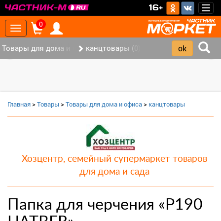
>
16+
Togg
navig
0
Toggle
navigation
Товары для дома и офиса (8)
канцтовары (0)
‹
›
Главная
>
Товары
>
Товары для дома и офиса
>
канцтовары
Хозцентр, семейный супермаркет товаров
для дома и сада
Папка для черчения «Р190