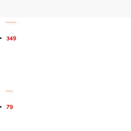
349
79