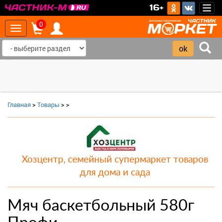
>
16+
Togg
navig
0
Toggle
navigation
‹
›
Главная
>
Товары
>
>
Хозцентр, семейный супермаркет товаров
для дома и сада
Мяч баскетбольный 580г