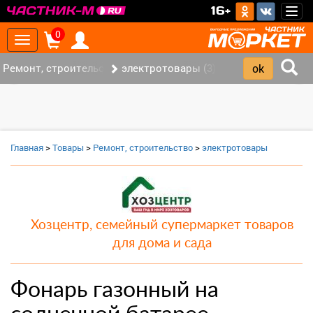
>
16+
Togg
navig
0
Toggle
navigation
Ремонт, строительство (7)
электротовары (3)
‹
›
Главная
>
Товары
>
Ремонт, строительство
>
электротовары
Хозцентр, семейный супермаркет товаров
для дома и сада
Фонарь газонный на