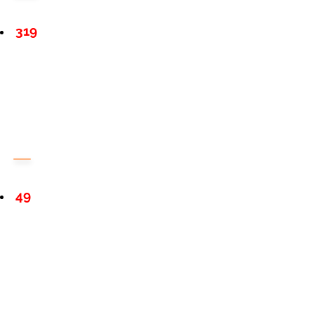
319
49