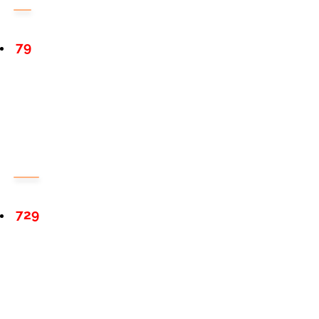
79
729