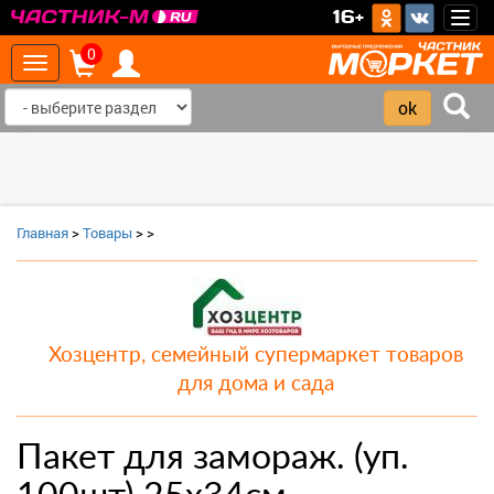
>
16+
Togg
navig
0
Toggle
navigation
‹
›
Главная
>
Товары
>
>
Хозцентр, семейный супермаркет товаров
для дома и сада
Пакет для замораж. (уп.