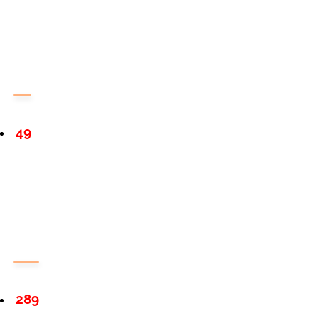
49
289