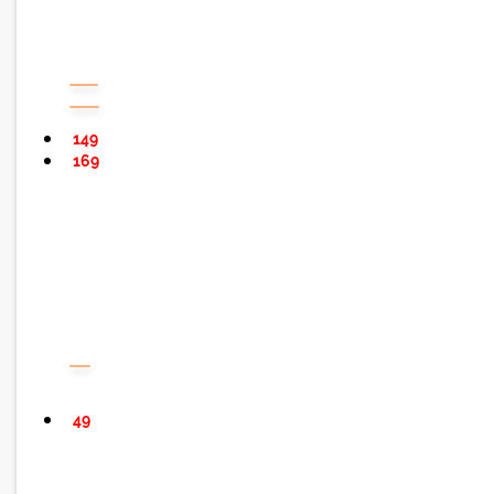
149
169
49