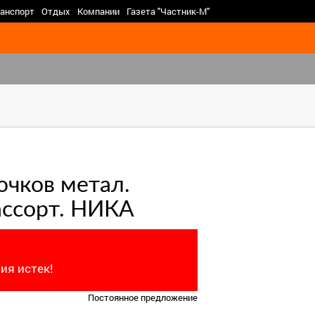
>
анспорт
Отдых
Компании
Газета "Частник-М"
чков метал.
ассорт. НИКА
ия истек!
Постоянное предложение