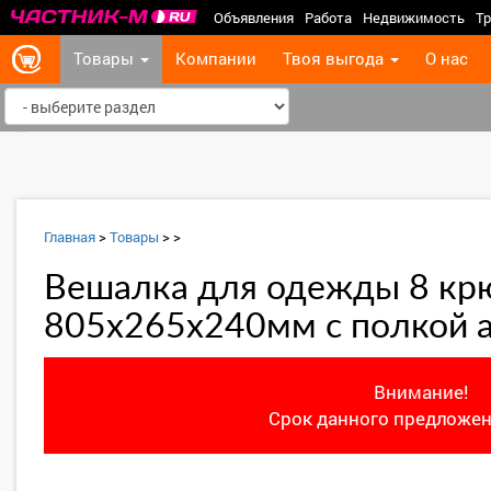
Объявления
Работа
Недвижимость
Тр
Товары
Компании
Твоя выгода
О нас
‹
Главная
>
Товары
>
>
Вешалка для одежды 8 крю
805х265х240мм с полкой 
Внимание!
Срок данного предложен