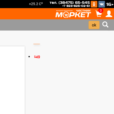
тел. (38475) 65-545
o
+25.2 C
16+
+7 923-625-02-51
0
›
149