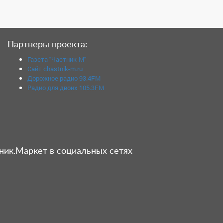
Партнеры проекта:
Газета "Частник-М"
Сайт chastnik-m.ru
Дорожное радио 93.4FM
Радио для двоих 105.3FM
ник.Маркет в социальных сетях