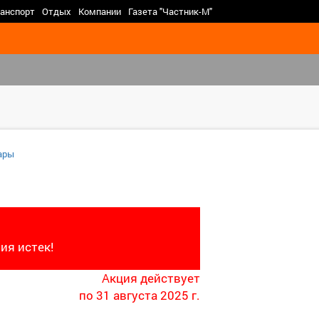
>
анспорт
Отдых
Компании
Газета "Частник-М"
ары
ия истек!
Акция действует
по 31 августа 2025 г.