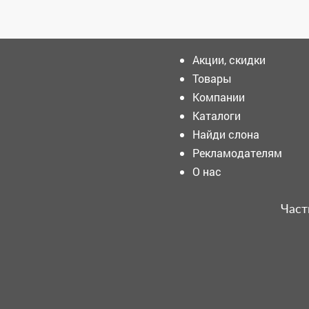
Акции, скидки
Товары
Компании
Кузбассовцам напомнили,
как снять арест с
Каталоги
унаследованной
Найди слона
недвижимости
Рекламодателям
За неделю у
О нас
Междуреченского
пожарно-спасательного
отряда было 8 выездов
Част
Лето должно быть
безопасным!
В Новокузнецке накануне