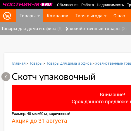
Объявления
Работа
Недвижимость
Тр
Товары
Компании
Твоя выгода
О нас
Товары для дома и офиса (8)
хозяйственные товары (3)
Главная
>
Товары
>
Товары для дома и офиса
>
хозяйственные тов
‹
Скотч упаковочный
Внимание!
Срок данного предложен
Размер: 48 мм\60 м, коричневый
Акция до 31 августа