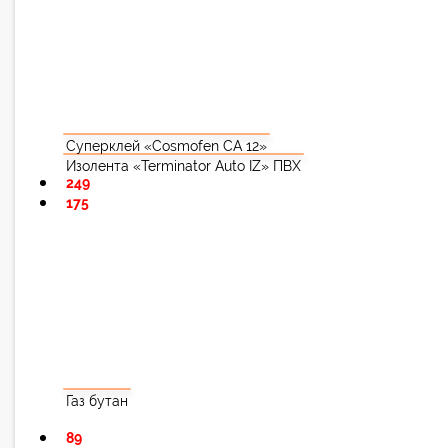
Суперклей «Cosmofen CA 12»
Изолента «Terminator Auto IZ» ПВХ
249
175
Газ бутан
89