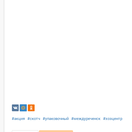
#акция
#скотч
#упаковочный
#междуреченск
#хозцентр