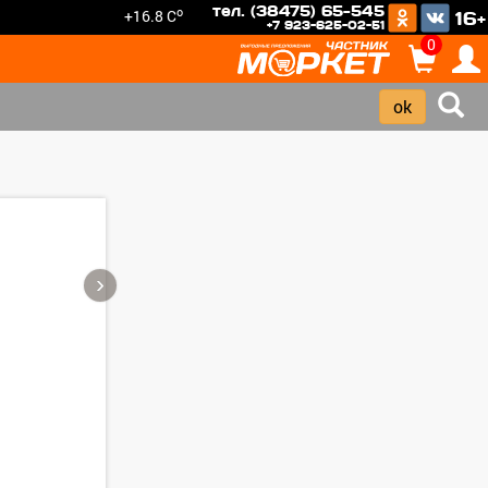
тел. (38475) 65-545
o
+16.8 C
16+
+7 923-625-02-51
0
›