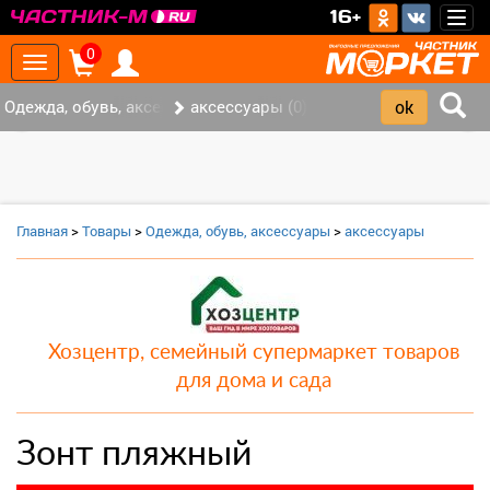
>
16+
Togg
navig
0
Toggle
navigation
Одежда, обувь, аксессуары (0)
аксессуары (0)
‹
›
Главная
>
Товары
>
Одежда, обувь, аксессуары
>
аксессуары
Хозцентр, семейный супермаркет товаров
для дома и сада
Зонт пляжный