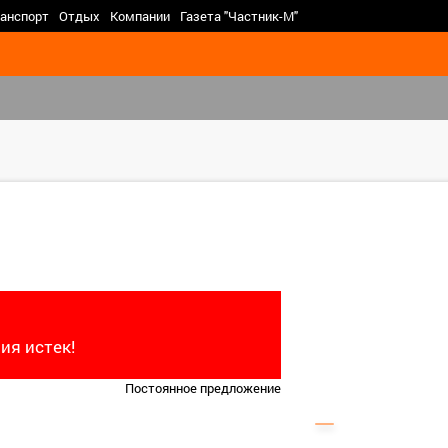
>
анспорт
Отдых
Компании
Газета "Частник-М"
ия истек!
Постоянное предложение