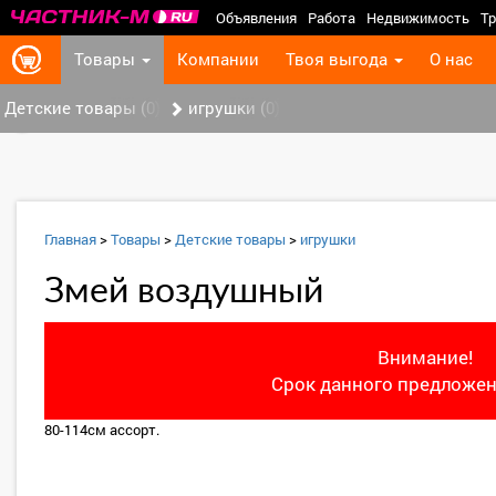
Объявления
Работа
Недвижимость
Тр
Товары
Компании
Твоя выгода
О нас
Детские товары (0)
игрушки (0)
‹
Главная
>
Товары
>
Детские товары
>
игрушки
Змей воздушный
Внимание!
Срок данного предложен
80-114см ассорт.