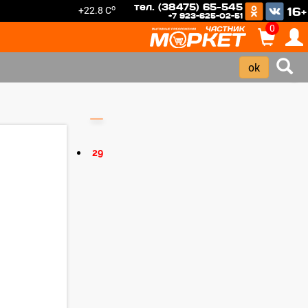
тел. (38475) 65-545
o
+22.8 C
16+
+7 923-625-02-51
0
›
29