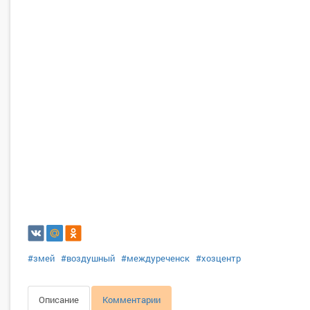
#змей
#воздушный
#междуреченск
#хозцентр
Описание
Комментарии