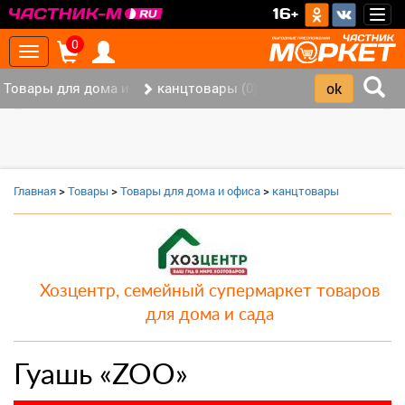
>
16+
Togg
navig
0
Toggle
navigation
Товары для дома и офиса (8)
канцтовары (0)
‹
›
Главная
>
Товары
>
Товары для дома и офиса
>
канцтовары
Хозцентр, семейный супермаркет товаров
для дома и сада
Гуашь «ZOO»