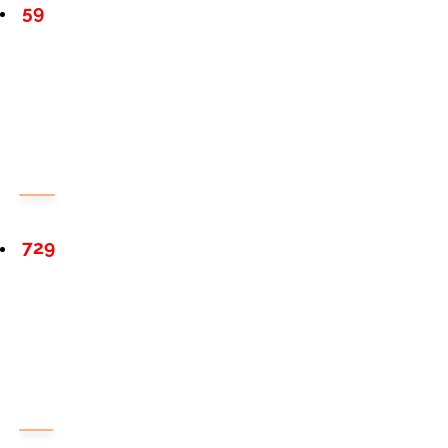
59
729