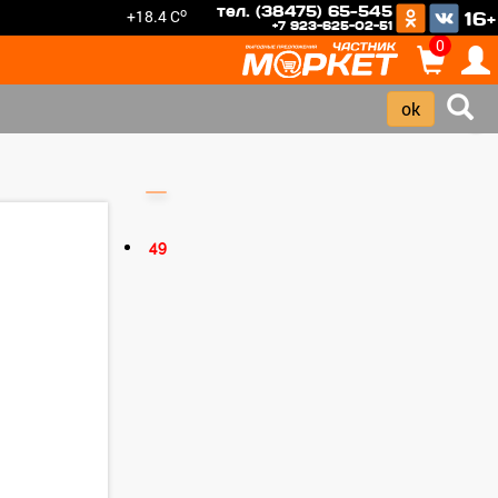
тел. (38475) 65-545
o
+18.4 C
16+
+7 923-625-02-51
0
›
49