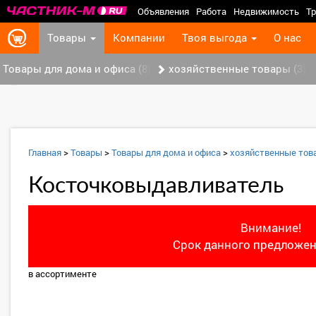
Объявления
Работа
Недвижимость
Тр
Товары
Компании
Твоя выгода
О нас
Товары для дома и офиса (8)
хозяйственные товары (3)
‹
Главная
>
Товары
>
Товары для дома и офиса
>
хозяйственные тов
Косточковыдавливатель
Внимание!
Срок данного предложен
в ассортименте