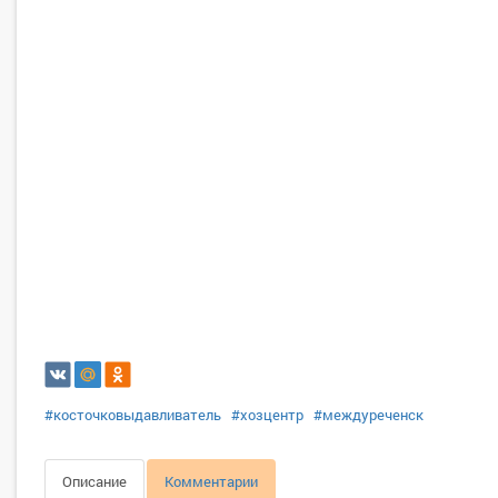
#косточковыдавливатель
#хозцентр
#междуреченск
Описание
Комментарии