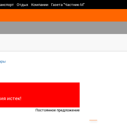
>
анспорт
Отдых
Компании
Газета "Частник-М"
ары
ия истек!
Постоянное предложение