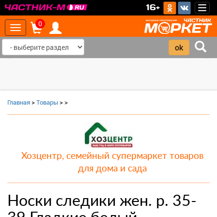
>
16+
Togg
navig
0
Toggle
navigation
‹
›
Главная
>
Товары
>
>
Хозцентр, семейный супермаркет товаров
для дома и сада
Носки следики жен. р. 35-